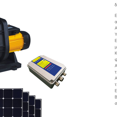
δ
Ε
α
Α
Υ
Ε
μ
Κ
φ
Α
τ
Α
τ
Ε
Β