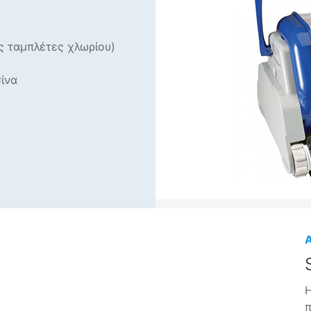
ς ταμπλέτες χλωρίου)
σίνα
Η
π